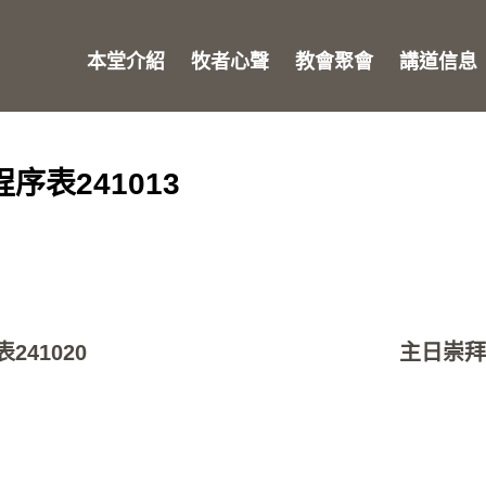
本堂介紹
牧者心聲
教會聚會
講道信息
序表241013
241020
主日崇拜程