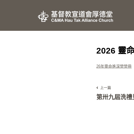
2026 
26年靈命進深營營冊
上一篇
第卅九屆洗禮見