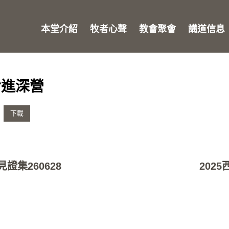
本堂介紹
牧者心聲
教會聚會
講道信息
靈命進深營
下載
證集260628
202