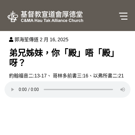
郭海笙傳道
2 月 16, 2025
弟兄姊妹，你「殿」唔「殿」
呀？
約翰福音二:13-17、 哥林多前書三:16、以弗所書二:21