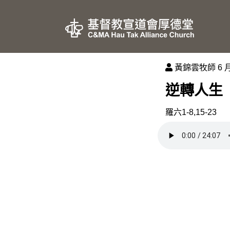
黃錦雲牧師
6 月
逆轉人生
羅六1-8,15-23